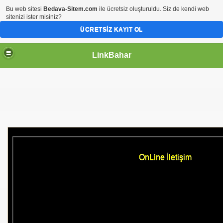
Bu web sitesi
Bedava-Sitem.com
ile ücretsiz oluşturuldu. Siz de kendi web
sitenizi ister misiniz?
ÜCRETSIZ KAYIT OL
LinkBahar
OnLine İletişim